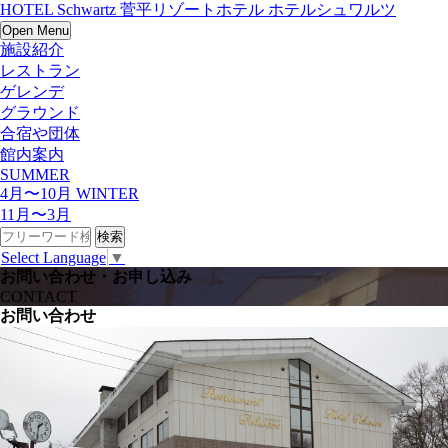
HOTEL Schwartz 菅平リゾートホテル ホテルシュワルツ
Open Menu
施設紹介
レストラン
ゲレンデ
グラウンド
合宿や団体
館内案内
SUMMER
4月〜10月
WINTER
11月〜3月
Select Language
▼
お問い合わせ・お申し込み
CONTACT
お問い合わせ