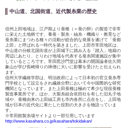
中山道、北国街道、近代製糸業の歴史
信州上田地域は、江戸期より蚕種（＝蚕の卵）の製造で非常
に栄えた土地柄です。養蚕・製糸・紬糸・機織り・教育など
蚕糸業にまつわる種々の活動が総合的な発展を遂げて「蚕都
上田」と呼ばれる一時代を築きました。上田市常田地区は、
中山道の分岐北国街道が上田城下に踏み入る「踏入」地籍の
周辺にあたり、とりわけ地域を代表する蚕糸関連施設が集中
しているところです。常田毘沙門堂は幕末の開国論者佐久間
象山が学び長崎帰りの禅僧に大いに影響を受けたと伝えられ
ます。
信州大学繊維学部は、明治政府によって日本初の官立蚕糸専
門学校として設立をされ繊維分野において今や国際的な研究
機関となっています。また上田蚕種は極めて希少な現役蚕種
製造事業所です。ほか、大製糸組合依田社を有した旧丸子地
域や、蚕種由来の上田紬工房も市内各所に点在をし、上田地
域が日本の近代化に果たした役割の大きさを物語っていま
す。
※常田館製糸場サイトより一部引用しています
http://www.kasahara.co.jp/kasahara/tokidakan/