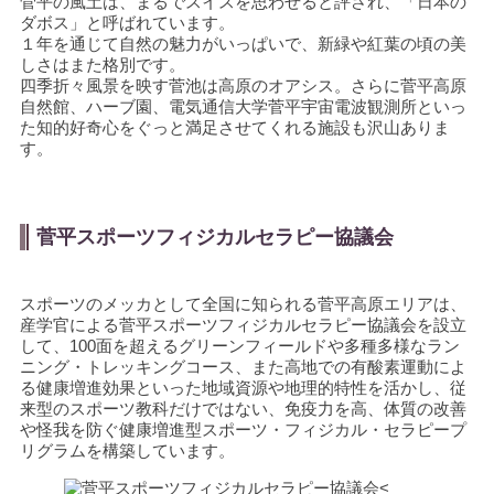
菅平の風土は、まるでスイスを思わせると評され、「日本の
ダボス」と呼ばれています。
１年を通じて自然の魅力がいっぱいで、新緑や紅葉の頃の美
しさはまた格別です。
四季折々風景を映す菅池は高原のオアシス。さらに菅平高原
自然館、ハーブ園、電気通信大学菅平宇宙電波観測所といっ
た知的好奇心をぐっと満足させてくれる施設も沢山ありま
す。
菅平スポーツフィジカルセラピー協議会
スポーツのメッカとして全国に知られる菅平高原エリアは、
産学官による菅平スポーツフィジカルセラピー協議会を設立
して、100面を超えるグリーンフィールドや多種多様なラン
ニング・トレッキングコース、また高地での有酸素運動によ
る健康増進効果といった地域資源や地理的特性を活かし、従
来型のスポーツ教科だけではない、免疫力を高、体質の改善
や怪我を防ぐ健康増進型スポーツ・フィジカル・セラピープ
リグラムを構築しています。