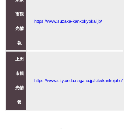
市観
https://www.suzaka-kankokyokai.jp/
光情
報
上田
市観
https://www.city.ueda.nagano.jp/site/kankojoho/
光情
報